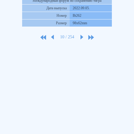
Международный форум по сохранению тигра
Дата выпуска
2022.09.05.
Номер
Bt262
Размер
98x62mm
10
/
254