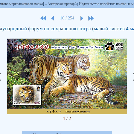
чтова марка/почтовая марка] – Авторское право(©) Издательство корейские почтовые м
10
/
254
ународный форум по сохранению тигра (малый лист из 4 м
1
/
2